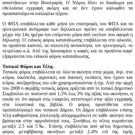
αποστάσεων στην Βουλγαρία. Ο Νόμος δίνει το δικαίωμα για
εθελούσια εγγραφή ακόμη και αν δεν έχουν καλυφθεί τα
προαπαιτούμενα κατώφλια τζίρου.
Ο ΦΠΑ υποβάλλεται κάθε μήνα (οι επιστροφές του ΦΠΑ και τα
ηλεκτρονικά αντίγραφα των δηλώσεων πρέπει να υποβάλλονται
μέχρι την 14η ημέρα του επόμενου μήνα από εκείνον που αφορά η
δήλωση). Ο ειδικός φόρος κατανάλωσης επιβάλλεται στο αλκοόλ,
τα προϊόντα καπνού, τα πολυτελή αυτοκίνητα, τον ηλεκτρισμό, το
πετρέλαιο κ.ά. Από 1ης Ιανουαρίου ο καφές και τα προϊόντα καφέ
εξαιρούνται του ειδικού φόρου κατανάλωσης.
Τοπικοί Φόροι και Τέλη.
Τοπικός φόρος επιβάλλεται σε όλα τα ακίνητα στην χώρα, δηλ. στα
κτίρια, οικόπεδα, αγροτικές και δασικές εκτάσεις που έχουν και
κτίρια, ανεξαρτήτως του εάν χρησιμοποιούνται ή όχι. Από την αρχή
του 2008 ο ακριβής τοπικός φόρος ορίζεται από το τοπικό Δημοτικό
Συμβούλιο σε ποσοστό από 1,5% έως 3% της αξίας του ακινήτου, η
οποία σε ότι αφορά στις εταιρείες αντιστοιχεί στην αξία εγγραφής
στα λογιστικά της βιβλία. Ο φόρος προστίθεται στον
προϋπολογισμό του τοπικού Δήμου. Οι Δήμοι επιβάλλουν επίσης
τέλη καθαριότητας (συλλογής απορριμμάτων) σε κάθε ακίνητο που
βρίσκεται στην αρμοδιότητά τους. Συνήθως το τέλος κυμαίνεται
μεταξύ 2,5 και 5‰. Επίσης επιβάλλεται από φέτος δημοτικός
φόρος μεταβίβασης ακινήτων μεταξύ 2-4% επί της τιμής