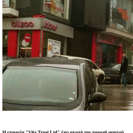
H εταιρεία "Vita Trust Ltd" έχει σκοπό την παροχή υψηλού