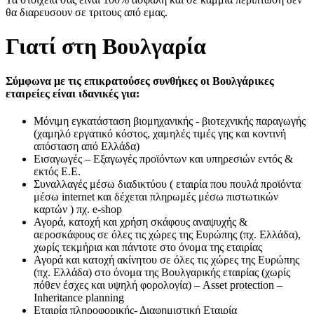
θα διαρευσουν σε τριτους από εμας.
Γιατί στη Βουλγαρία
Σύμφωνα με τις επικρατούσες συνθήκες οι Βουλγάρικες
εταιρείες είναι ιδανικές για:
Μόνιμη εγκατάσταση βιομηχανικής - βιοτεχνικής παραγωγής
(χαμηλό εργατικό κόστος, χαμηλές τιμές γης και κοντινή
απόσταση από Ελλάδα)
Εισαγωγές – Εξαγωγές προϊόντων και υπηρεσιών εντός &
εκτός Ε.Ε.
Συναλλαγές μέσω διαδικτύου ( εταιρία που πουλά προϊόντα
μέσω internet και δέχεται πληρωμές μέσω πιστωτικών
καρτών ) πχ. e-shop
Αγορά, κατοχή και χρήση σκάφους αναψυχής &
αεροσκάφους σε όλες τις χώρες της Ευρώπης (πχ. Ελλάδα),
χωρίς τεκμήρια και πάντοτε στο όνομα της εταιρίας
Αγορά και κατοχή ακίνητου σε όλες τις χώρες της Ευρώπης
(πχ. Ελλάδα) στο όνομα της Βουλγαρικής εταιρίας (χωρίς
πόθεν έσχες και υψηλή φορολογία) – Asset protection –
Inheritance planning
Εταιρία πληροφορικής- Διαφημιστική Εταιρία