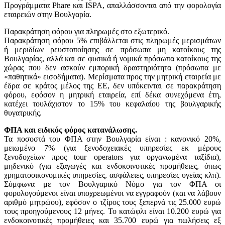
Προγράμματα Phare και ΙSPA, απαλλάσσονται από την φορολογία
εταιρειών στην Βουλγαρία.
Παρακράτηση φόρου για πληρωμές στο εξωτερικό.
Παρακράτηση φόρου 5% επιβάλλεται στις πληρωμές μερισμάτων
ή μεριδίων ρευστοποίησης σε πρόσωπα μη κατοίκους της
Βουλγαρίας, αλλά και σε φυσικά ή νομικά πρόσωπα κατοίκους της
χώρας που δεν ασκούν εμπορική δραστηριότητα (πρόσωπα με
«παθητικά» εισοδήματα). Μερίσματα προς την μητρική εταιρεία με
έδρα σε κράτος μέλος της ΕΕ, δεν υπόκεινται σε παρακράτηση
φόρου, εφόσον η μητρική εταιρεία, επί δέκα συνεχόμενα έτη,
κατέχει τουλάχιστον το 15% του κεφαλαίου της βουλγαρικής
θυγατρικής.
ΦΠΑ και ειδικός φόρος κατανάλωσης.
Τα ποσοστά του ΦΠΑ στην Βουλγαρία είναι : κανονικό 20%,
μειωμένο 7% (για ξενοδοχειακές υπηρεσίες εκ μέρους
ξενοδοχείων προς tour operators για οργανωμένα ταξίδια),
μηδενικό (για εξαγωγές και ενδοκοινοτικές προμήθειες, όπως
χρηματοοικονομικές υπηρεσίες, ασφάλειες, υπηρεσίες υγείας κλπ).
Σύμφωνα με τον Βουλγαρικό Νόμο για τον ΦΠΑ οι
φορολογούμενοι είναι υποχρεωμένοι να εγγραφούν (και να λάβουν
αριθμό μητρώου), εφόσον ο τζίρος τους ξεπερνά τις 25.000 ευρώ
τους προηγούμενους 12 μήνες. Το κατώφλι είναι 10.200 ευρώ για
ενδοκοινοτικές προμήθειες και 35.700 ευρώ για πωλήσεις εξ