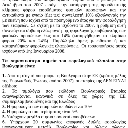
Δεκέμβριο του 2007 εισάγει την κατάργηση της προοδευτικής
κλίμακας φόρου εισοδήματος φυσικών προσώπων και την
αντικαθιστά με ενιαίο (flat tax) συντελεστή 10% εξισώνοντάς την
με εκείνη που ισχύει από το προηγούμενο έτος για την φορολόγηση
των εταιρειών. Σε σχέση με τα ισχύοντα το 2007, η ρύθμιση αυτή
συνεπάγεται σοβαρή ελάφρυνση της φορολογικής επιβάρυνσης των
φυσικών προσώπων έως και 14% (καταργήθηκαν τα κλιμάκια
φόρου 20% και 24%). Παράλληλα όμως μειώθηκαν ή και
καταργήθηκαν φορολογικές ελαφρύνσεις. Οι τροποποιήσεις αυτές
ισχύουν από 1ης Ιανουαρίου 2008.
Τα σημαντικότερα σημεία του φορολογικού πλαισίου στην
Βουλγαρία είναι:
1.
Από τη στιγμή που μπήκε η Βουλγαρία στην ΕΕ (κράτος μέλος
της Ευρωπαϊκής Ένωσης από το 2007), οι εταιρίες της ΔΕΝ ΕΙΝΑΙ
offshore
2.
Τα τιμολόγια που εκδίδουν Βουλγαρικές Εταιρίες
αναγνωρίζονται κανονικά σε όλες τις χώρες της ΕΕ
συμπεριλαμβανομένης και της Ελλάδας
3.
Η φορολογία των εταιρικών κερδών είναι 10%
4.
Η φορολογία του μερίσματος είναι 5%
5.
Υπάρχουν μεγάλα ετήσια ποσοστά αποσβέσεων
6.
Υπάρχουν 20 συμφωνίες αποφυγής διπλής φορολογίας
υπογεγραμμένες μεταξύ Βουλγαρίας και άλλων χώρων,