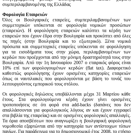
συμπεριλαμβανομένης της Ελλάδας
Φορολογία Εταιρειών
Όλες οι Βουλγαρικές εταιρείες, συμπεριλαμβανομένων των
συμμετοχικών υπόκεινται σε φορολογία νομικών προσώπων
(εταιρειών). Η φορολόγηση εταιρειών καλύπτει τα κέρδη των
εταιρειών που έχουν έδρα στην Βουλγαρία και προκύπτει από όλες
τις πηγές (στην Βουλγαρία και το εξωτερικό). Ξένα νομικά
πρόσωπα και συμμετοχικές εταιρείες υπόκεινται σε φορολόγηση
για τα εισοδήματα τους στην χώρα, περιλαμβανομένων των
κερδών που προέρχονται από την μόνιμη δραστηριότητά τους στην
Βουλγαρία. Από την 1η Ιανουαρίου 2007 ο εταιρικός φόρος είναι
10% επί των φορολογουμένων κερδών (flat tax). Διαφορετικό
καθεστώς φορολόγησης έχουν ορισμένες κατηγορίες εταιρειών
όπως οι ναυτιλιακές που φορολογούνται με βάση το τονάζ του
λειτουργούντος εμπορικού τους στόλου.
Οι φορολογικές δηλώσεις υποβάλλονται μέχρι 31 Μαρτίου κάθε
έτους. Στα φορολογούμενα κέρδη έχουν γίνει ορισμένες
τροποποιήσεις σε ότι φορά στα add-backs (δαπάνες που δεν
απαλλάσσονται για φορολογικούς λόγους αν και έχουν εγγραφεί
στα βιβλία της εταιρείας) και σε ορισμένες φορολογικές απαλλαγές.
Τα όρια αποσβέσεων που αναγνωρίζει η βουλγαρική φορολογική
νομοθεσία εξαρτώνται από την κατηγορία των αντίστοιχων τύπων
παγίων. Για παράδειγμα για το δημοσιονομικό έτος 2008, το ετήσιο