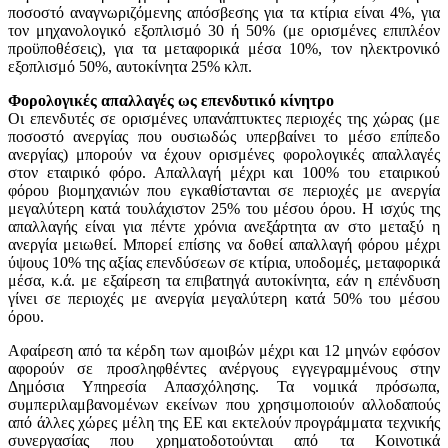
ποσοστό αναγνωριζόμενης απόσβεσης για τα κτίρια είναι 4%, για
τον μηχανολογικό εξοπλισμό 30 ή 50% (με ορισμένες επιπλέον
προϋποθέσεις), για τα μεταφορικά μέσα 10%, τον ηλεκτρονικό
εξοπλισμό 50%, αυτοκίνητα 25% κλπ.
Φορολογικές απαλλαγές ως επενδυτικό κίνητρο
Οι επενδυτές σε ορισμένες υπανάπτυκτες περιοχές της χώρας (με
ποσοστό ανεργίας που ουσιωδώς υπερβαίνει το μέσο επίπεδο
ανεργίας) μπορούν να έχουν ορισμένες φορολογικές απαλλαγές
στον εταιρικό φόρο. Απαλλαγή μέχρι και 100% του εταιρικού
φόρου βιομηχανιών που εγκαθίστανται σε περιοχές με ανεργία
μεγαλύτερη κατά τουλάχιστον 25% του μέσου όρου. Η ισχύς της
απαλλαγής είναι για πέντε χρόνια ανεξάρτητα αν στο μεταξύ η
ανεργία μειωθεί. Μπορεί επίσης να δοθεί απαλλαγή φόρου μέχρι
ύψους 10% της αξίας επενδύσεων σε κτίρια, υποδομές, μεταφορικά
μέσα, κ.ά. με εξαίρεση τα επιβατηγά αυτοκίνητα, εάν η επένδυση
γίνει σε περιοχές με ανεργία μεγαλύτερη κατά 50% του μέσου
όρου.
Αφαίρεση από τα κέρδη των αμοιβών μέχρι και 12 μηνών εφόσον
αφορούν σε προσληφθέντες ανέργους εγγεγραμμένους στην
Δημόσια Υπηρεσία Απασχόλησης. Τα νομικά πρόσωπα,
συμπεριλαμβανομένων εκείνων που χρησιμοποιούν αλλοδαπούς
από άλλες χώρες μέλη της ΕΕ και εκτελούν προγράμματα τεχνικής
συνεργασίας που χρηματοδοτούνται από τα Κοινοτικά