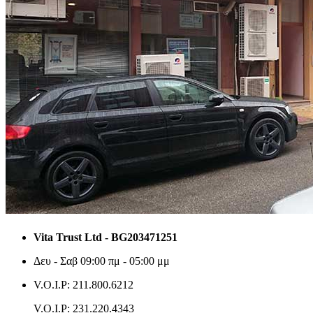
Vita Trust Ltd - BG203471251
Δευ - Σαβ 09:00 πμ - 05:00 μμ
V.O.I.P: 211.800.6212
V.O.I.P: 231.220.4343