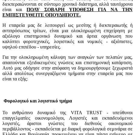
διεκπεραιώνονται σε σύντομο χρονικό διάστημα, αλλά ταυτόχρονα
είναι και
ΠΟΛΥ ΣΟΒΑΡΗ ΥΠΟΘΕΣΗ ΓΙΑ ΝΑ ΤΗΝ
ΕΜΠΙΣΤΕΥΘΕΙΤΕ ΟΠΟΥΔΗΠΟΤΕ.
Η εταιρεία μας δε λειτουργεί ως μεσίτης ή διεκπεραιωτής ή
αντιπρόσωπος τρίτων, είναι μια ολοκληρωμένη επιχείρηση με
αξιόλογο επιστημονικό δυναμικό και άρτια οργάνωση που
καλύπτει φοροτεχνικές, λογιστικές και νομικές - αξιόπιστες,
υψηλού επιπέδου - υπηρεσίες.
Για την ολοκληρωμένη κάλυψη των αναγκών των πελατών μας,
απαιτούνται εξειδικευμένες γνώσεις και επιστημονική κατάρτιση.
Αυτό μας οδήγησε στην απόφαση να δημιουργήσουμε ξεχωριστά
αλλά απολύτως συνεργαζόμενα τμήματα στην εταιρεία μας που
είναι τα εξής:
Φορολογικό και λογιστικό τμήμα
Το ανθρώπινο δυναμικό της VITA TRUST - υπεύθυνοι
επαγγελματίες οικονομολόγοι, Λογιστές και εκπαιδευόμενοι
λογιστές, άριστοι γνώστες του διεθνούς οικονομικού
περιβάλλοντος - εκπαιδεύεται με διαρκή φορολογικά σεμινάρια σε
Ελλάδα και Βουλγαρία, προκειμένου να είναι πάντα ενήμερο με