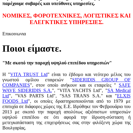
παρέχουμε σοβαρές και υπεύθυνες υπηρεσίες.
ΝΟΜΙΚΕΣ, ΦΟΡΟΤΕΧΝΙΚΕΣ, ΛΟΓΙΣΤΙΚΕΣ ΚΑΙ
ΕΛΕΓΚΤΙΚΕΣ ΥΠΗΡΕΣΙΕΣ.
Επικοινωνια
Ποιοι είμαστε
.
"Με σκοπό την παροχή υψηλού επιπέδου υπηρεσιών"
Η "
VITA TRUST Ltd
" είναι το έβδομο και νεότερο μέλος του
γνωστού ομίλου εταιρειών "
SIDERIDIS GROUP OF
COMPANIES
", στον οποίο ανήκουν και οι εταιρείες "
SAFE
WAVE SIDERIDIS S.A.
", "VITA YACHTS Ltd", "
SA Medical
Ltd
", "VAS PARTS Ltd", "SAS TRANS S.A." και "
ELXIS
FOODS Ltd
", οι οποίες δραστηριοποιούνται από το 1979 με
επιτυχία σε διάφορες χώρες της Ε.Ε. Ιδρύθηκε τον Φεβρουάριο του
2013 με σκοπό την παροχή απολύτως αξιόπιστων υπηρεσιών
υψηλού επιπέδου σε ότι αφορά την ίδρυση-σύσταση ή
μετεγκατάσταση της επιχειρήσεως σας στην φιλόξενη χώρα της
Βουλγαρίας.