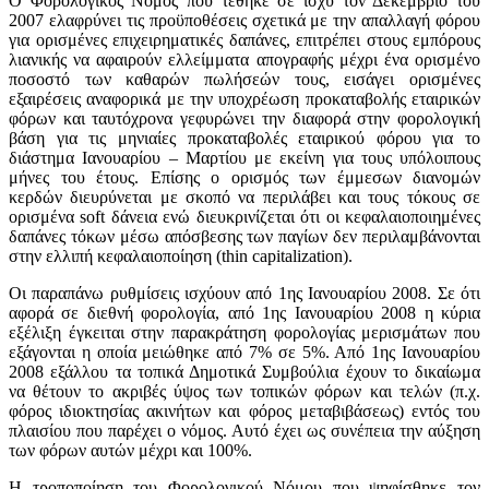
Ο Φορολογικός Νόμος που τέθηκε σε ισχύ τον Δεκέμβριο του
2007 ελαφρύνει τις προϋποθέσεις σχετικά με την απαλλαγή φόρου
για ορισμένες επιχειρηματικές δαπάνες, επιτρέπει στους εμπόρους
λιανικής να αφαιρούν ελλείμματα απογραφής μέχρι ένα ορισμένο
ποσοστό των καθαρών πωλήσεών τους, εισάγει ορισμένες
εξαιρέσεις αναφορικά με την υποχρέωση προκαταβολής εταιρικών
φόρων και ταυτόχρονα γεφυρώνει την διαφορά στην φορολογική
βάση για τις μηνιαίες προκαταβολές εταιρικού φόρου για το
διάστημα Ιανουαρίου – Μαρτίου με εκείνη για τους υπόλοιπους
μήνες του έτους. Επίσης ο ορισμός των έμμεσων διανομών
κερδών διευρύνεται με σκοπό να περιλάβει και τους τόκους σε
ορισμένα soft δάνεια ενώ διευκρινίζεται ότι οι κεφαλαιοποιημένες
δαπάνες τόκων μέσω απόσβεσης των παγίων δεν περιλαμβάνονται
στην ελλιπή κεφαλαιοποίηση (thin capitalization).
Οι παραπάνω ρυθμίσεις ισχύουν από 1ης Ιανουαρίου 2008. Σε ότι
αφορά σε διεθνή φορολογία, από 1ης Ιανουαρίου 2008 η κύρια
εξέλιξη έγκειται στην παρακράτηση φορολογίας μερισμάτων που
εξάγονται η οποία μειώθηκε από 7% σε 5%. Από 1ης Ιανουαρίου
2008 εξάλλου τα τοπικά Δημοτικά Συμβούλια έχουν το δικαίωμα
να θέτουν το ακριβές ύψος των τοπικών φόρων και τελών (π.χ.
φόρος ιδιοκτησίας ακινήτων και φόρος μεταβιβάσεως) εντός του
πλαισίου που παρέχει ο νόμος. Αυτό έχει ως συνέπεια την αύξηση
των φόρων αυτών μέχρι και 100%.
Η τροποποίηση του Φορολογικού Νόμου που ψηφίσθηκε τον