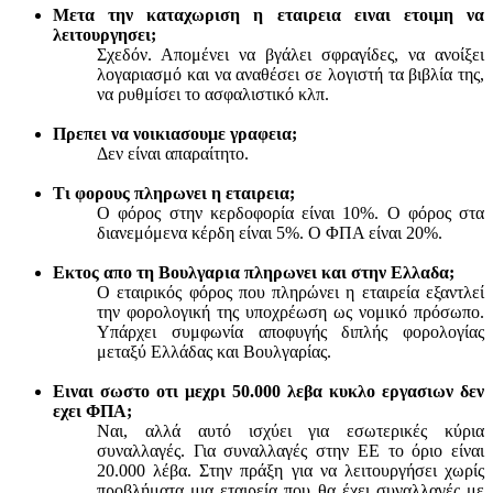
Μετα την καταχωριση η εταιρεια ειναι ετοιμη να
λειτουργησει;
Σχεδόν. Απομένει να βγάλει σφραγίδες, να ανοίξει
λογαριασμό και να αναθέσει σε λογιστή τα βιβλία της,
να ρυθμίσει το ασφαλιστικό κλπ.
Πρεπει να νοικιασουμε γραφεια;
Δεν είναι απαραίτητο.
Τι φορους πληρωνει η εταιρεια;
Ο φόρος στην κερδοφορία είναι 10%. Ο φόρος στα
διανεμόμενα κέρδη είναι 5%. Ο ΦΠΑ είναι 20%.
Εκτος απο τη Βουλγαρια πληρωνει και στην Ελλαδα;
Ο εταιρικός φόρος που πληρώνει η εταιρεία εξαντλεί
την φορολογική της υποχρέωση ως νομικό πρόσωπο.
Υπάρχει συμφωνία αποφυγής διπλής φορολογίας
μεταξύ Ελλάδας και Βουλγαρίας.
Ειναι σωστο οτι μεχρι 50.000 λεβα κυκλο εργασιων δεν
εχει ΦΠΑ;
Ναι, αλλά αυτό ισχύει για εσωτερικές κύρια
συναλλαγές. Για συναλλαγές στην ΕΕ το όριο είναι
20.000 λέβα. Στην πράξη για να λειτουργήσει χωρίς
προβλήματα μια εταιρεία που θα έχει συναλλαγές με