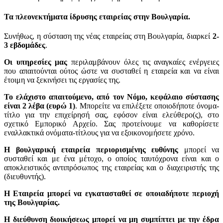
Τα πλεονεκτήματα
ίδρυσης εταιρείας στην Βουλγαρία
.
Συνήθως, η σύσταση της νέας εταιρείας στη Βουλγαρία, διαρκεί
2-
3 εβδομάδες
.
Οι υπηρεσίες μας
περιλαμβάνουν όλες τις αναγκαίες ενέργειες
που απαιτούνται ούτος ώστε να συσταθεί η εταιρεία και να είναι
έτοιμη να ξεκινήσει τις εργασίες της.
Το ελάχιστο απαιτούμενο, από τον Νόμο, κεφάλαιο σύστασης
είναι 2 λέβα (ευρώ 1)
. Μπορείτε να επιλέξετε οποιοδήποτε όνομα-
τίτλο για την επιχείρησή σας, εφόσον είναι ελεύθερο(ς), στο
σχετικό Εμπορικό Αρχείο. Σας προτείνουμε να καθορίσετε
εναλλακτικά ονόματα-τίτλους για να εξοικονομήσετε χρόνο.
Η βουλγαρική εταιρεία περιορισμένης ευθύνης
μπορεί να
συσταθεί και με ένα μέτοχο, ο οποίος ταυτόχρονα είναι και ο
αποκλειστικός αντιπρόσωπος της εταιρείας και ο διαχειριστής της
(διευθυντής).
Η Εταιρεία μπορεί να εγκατασταθεί σε οποιαδήποτε περιοχή
της Βουλγαρίας.
Η διεύθυνση διοικήσεως μπορεί να μη συμπίπτει με την έδρα